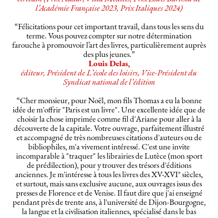
l’Académie Française 2023, Prix Italiques 2024)
“Félicitations pour cet important travail, dans tous les sens du
terme. Vous pouvez compter sur notre détermination
farouche à promouvoir l’art des livres, particulièrement auprès
des plus jeunes.”
Louis Delas,
éditeur, Président de L’école des loisirs, Vice-Président du
Syndicat national de l’édition
“Cher monsieur, pour Noël, mon fils Thomas a eu la bonne
idée de m'offrir "Paris est un livre". Une excellente idée que de
choisir la chose imprimée comme fil d'Ariane pour aller à la
découverte de la capitale. Votre ouvrage, parfaitement illustré
et accompagné de très nombreuses citations d'auteurs ou de
bibliophiles, m'a vivement intéressé. C'est une invite
incomparable à "traquer" les librairies de Lutèce (mon sport
de prédilection), pour y trouver des trésors d'éditions
anciennes. Je m'intéresse à tous les livres des XV-XVI° siècles,
et surtout, mais sans exclusive aucune, aux ouvrages issus des
presses de Florence et de Venise. Il faut dire que j'ai enseigné
pendant près de trente ans, à l'université de Dijon-Bourgogne,
la langue et la civilisation italiennes, spécialisé dans le bas