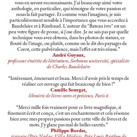
vous en seront reconnaissants. J'ai beaucoup aimé votre
anthologie, en particulier, qui témoigne de votre passion et
nous la fait partager. Et comme vous l'imaginez, je suis
particulièrement sensible à l'importance que vous accordez à
Baudelaire et à Rimbaud. L'auteur du "Bateau ivre" est un
peu votre figure de proue, si j'ose dire. Je ne sais pas par quelle
technique vous avez obtenu, dans les photos de statues, ce
flouté de l'image, ou plutôt, comme on le dit des paysages de
Corot, cette pulvérulence, mais l'effet est très réussi.”
André Guyaux,
professeur émérite de littérature, Sorbonne université, spécialiste
de Charles Baudelaire
“Intéressant, émouvant et beau. Merci d'avoir pris le temps de
réaliser cet ouvrage qui fait beaucoup de bien !”
Camille Sourget,
librairie de livres rares et précieux, Paris 6
“Merci mille fois vraiment pour ce livre magnifique, si
finement écrit et conçu, c'est un enchantement et cela résonne
bien avec mes propres passions pour cette ville de livres et de
mots. J'y glane pas mal de belles raretés.”
Philippe Bordas,
écrivain (Prix Nadar, Villa Médicis, Prix Louis Barthou de